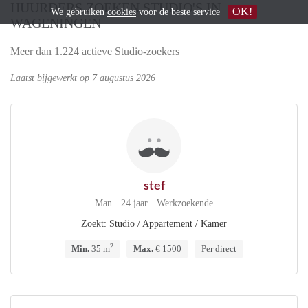
HUURDERS ZOEKEN STUDIO'S IN
OK!
We gebruiken
cookies
voor de beste service
WAGENINGEN
Meer dan 1.224 actieve Studio-zoekers
Laatst bijgewerkt op 7 augustus 2026
stef
Man · 24 jaar · Werkzoekende
Zoekt: Studio / Appartement / Kamer
2
Min.
35 m
Max.
€ 1500
Per direct