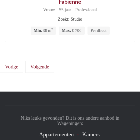
Fabienne
Vrouw · 55 jaar · Professional
Zoekt: Studio
2
Min.
30 m
Max.
€ 700
Per direct
Vorige
Volgende
Niks leuks gevonden? Dit is ons andere aanbod in
Wageningen:
Appartementen
Kamers