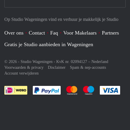
Op Studio Wageningen vind en verhuur je makkelijk je Studio
Over ons
Contact
Faq
Voor Makelaars
Partners
Gratis je Studio aanbieden in Wageningen
© 2026 - Studio Wageningen - KvK nr. 02094127 –
Nederland
Voorwaarden & privacy
Disclaimer
Spam & nep-accounts
Account verwijderen
Je rekent gemakkelijk af met Paypal
Je rekent gemakkelijk af met M
Je rekent gemakkelij
Je re