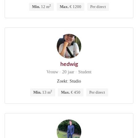
2
Min.
12 m
Max.
€ 1200
Per direct
hedwig
Vrouw · 20 jaar · Student
Zoekt: Studio
2
Min.
13 m
Max.
€ 450
Per direct