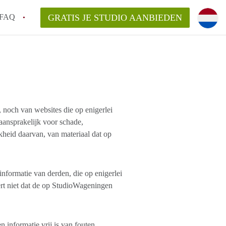
FAQ
GRATIS JE STUDIO AANBIEDEN
ngen!
en op een Studio in Wageningen?
an StudioWageningen?
noch van websites die op enigerlei
kelaarsvergoeding/bemiddelingsvergoeding?
ansprakelijk voor schade,
heid daarvan, van materiaal dat op
informatie van derden, die op enigerlei
t niet dat de op StudioWageningen
informatie vrij is van fouten,