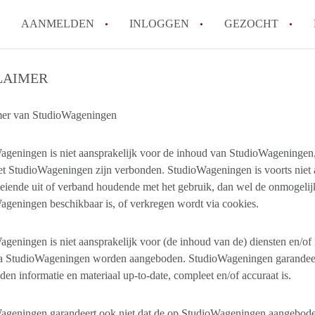
AANMELDEN
INLOGGEN
GEZOCHT
How to translate StudioWageni
LAIMER
Wat is StudioWageningen?
mer van StudioWageningen
Hoeveel kost het om te reager
Wat is de privacyverklaring v
geningen is niet aansprakelijk voor de inhoud van StudioWageningen, 
Berekent StudioWageningen ma
t StudioWageningen zijn verbonden. StudioWageningen is voorts niet a
Alle veelgestelde vragen
eiende uit of verband houdende met het gebruik, dan wel de onmogelijk
geningen beschikbaar is, of verkregen wordt via cookies.
geningen is niet aansprakelijk voor (de inhoud van de) diensten en/of 
ia StudioWageningen worden aangeboden. StudioWageningen garandeer
en informatie en materiaal up-to-date, compleet en/of accuraat is.
geningen garandeert ook niet dat de op StudioWageningen aangeboden 