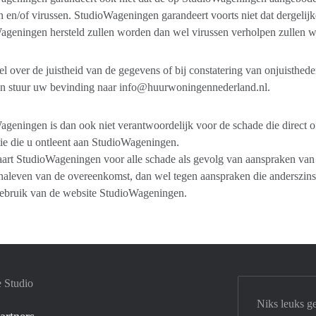
 en/of virussen. StudioWageningen garandeert voorts niet dat dergelijk
ageningen hersteld zullen worden dan wel virussen verholpen zullen 
fel over de juistheid van de gegevens of bij constatering van onjuisthed
n stuur uw bevinding naar info@huurwoningennederland.nl.
geningen is dan ook niet verantwoordelijk voor de schade die direct of
ie die u ontleent aan StudioWageningen.
art StudioWageningen voor alle schade als gevolg van aanspraken van 
 naleven van de overeenkomst, dan wel tegen aanspraken die anderszin
gebruik van de website StudioWageningen.
e Studio
Niks leuks g