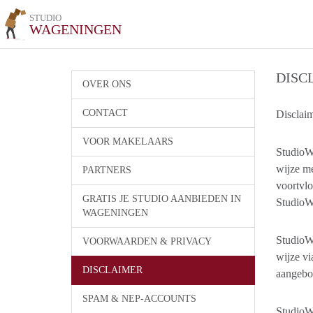
STUDIO
WAGENINGEN
DISC
OVER ONS
CONTACT
Disclai
VOOR MAKELAARS
StudioWa
wijze me
PARTNERS
voortvlo
GRATIS JE STUDIO AANBIEDEN IN
StudioWa
WAGENINGEN
StudioWa
VOORWAARDEN & PRIVACY
wijze v
DISCLAIMER
aangebod
SPAM & NEP-ACCOUNTS
StudioWa