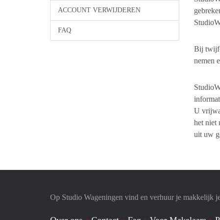
ACCOUNT VERWIJDEREN
gebreken
StudioW
FAQ
Bij twij
nemen e
StudioWa
informat
U vrijwa
het niet
uit uw 
Op Studio Wageningen vind en verhuur je makkelijk j