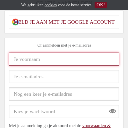
GRATIS AANMELDEN
OK!
We gebruiken
cookies
voor de beste service
MELD JE AAN MET JE GOOGLE ACCOUNT
Of aanmelden met je e-mailadres
Show
Met je aanmelding ga je akkoord met de
voorwaarden &