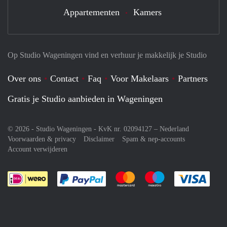
Appartementen
Kamers
Op Studio Wageningen vind en verhuur je makkelijk je Studio
Over ons
Contact
Faq
Voor Makelaars
Partners
Gratis je Studio aanbieden in Wageningen
© 2026 - Studio Wageningen - KvK nr. 02094127 –
Nederland
Voorwaarden & privacy
Disclaimer
Spam & nep-accounts
Account verwijderen
Je rekent gemakkelijk af met Paypal
Je rekent gemakkelijk af met M
Je rekent gemakkelij
Je re