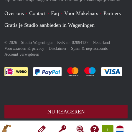
Over ons
Contact
Faq
Voor Makelaars
Partners
Gratis je Studio aanbieden in Wageningen
© 2026 - Studio Wageningen - KvK nr. 02094127 –
Nederland
Voorwaarden & privacy
Disclaimer
Spam & nep-accounts
Account verwijderen
Je rekent gemakkelijk af met Paypal
Je rekent gemakkelijk af met M
Je rekent gemakkelij
Je re
NU REAGEREN
+