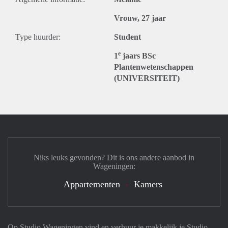
Vrouw, 27 jaar
Type huurder:
Student
e
1
jaars BSc
Plantenwetenschappen
(UNIVERSITEIT)
Niks leuks gevonden? Dit is ons andere aanbod in
Wageningen:
Appartementen
Kamers
Op Studio Wageningen vind en verhuur je makkelijk je Studio