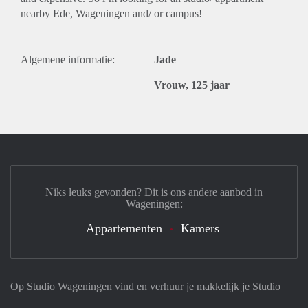
nearby Ede, Wageningen and/ or campus!
Algemene informatie:
Jade
Vrouw, 125 jaar
Niks leuks gevonden? Dit is ons andere aanbod in
Wageningen:
Appartementen
Kamers
Op Studio Wageningen vind en verhuur je makkelijk je Studio