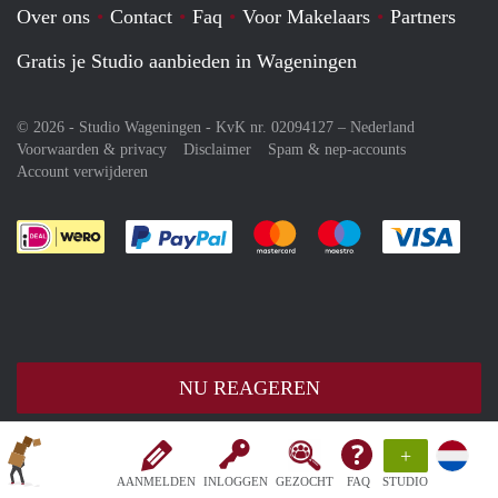
Over ons
Contact
Faq
Voor Makelaars
Partners
Gratis je Studio aanbieden in Wageningen
© 2026 - Studio Wageningen - KvK nr. 02094127 –
Nederland
Voorwaarden & privacy
Disclaimer
Spam & nep-accounts
Account verwijderen
Je rekent gemakkelijk af met Paypal
Je rekent gemakkelijk af met M
Je rekent gemakkelij
Je re
NU REAGEREN
+
AANMELDEN
INLOGGEN
GEZOCHT
FAQ
STUDIO