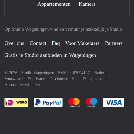
Appartementen
Kamers
Op Studio Wageningen vind en verhuur je makkelijk je Studio
Over ons
Contact
Faq
Voor Makelaars
Partners
Gratis je Studio aanbieden in Wageningen
© 2026 - Studio Wageningen - KvK nr. 02094127 –
Nederland
Voorwaarden & privacy
Disclaimer
Spam & nep-accounts
Account verwijderen
Je rekent gemakkelijk af met Paypal
Je rekent gemakkelijk af met M
Je rekent gemakkelij
Je re