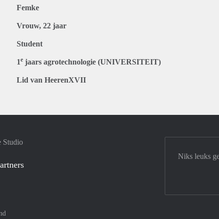
Femke
Vrouw, 22 jaar
Student
e
1
jaars agrotechnologie (UNIVERSITEIT)
Lid van HeerenXVII
e Studio
Niks leuks g
artners
nd