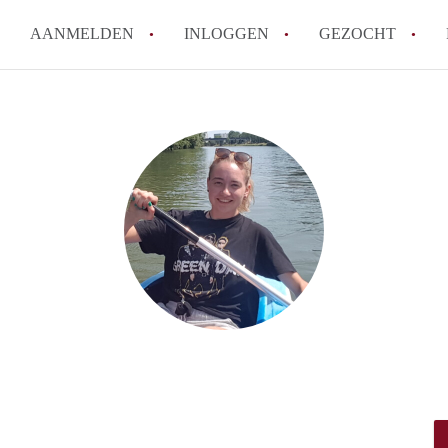
AANMELDEN
INLOGGEN
GEZOCHT
How to translate StudioWageni
Wat is StudioWageningen?
Hoeveel kost het om te reager
Wat is de privacyverklaring v
Berekent StudioWageningen ma
Alle veelgestelde vragen