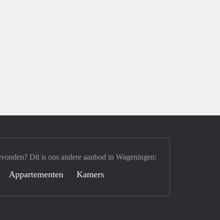
evonden? Dit is ons andere aanbod in Wageningen:
Appartementen
Kamers