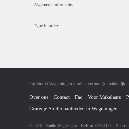
Algemene informatie:
Type huurder:
Op Studio Wageningen vind en verhuur je makkelijk j
Over ons
Contact
Faq
Voor Makelaars
P
Gratis je Studio aanbieden in Wageningen
© 2026 - Studio Wageningen - KvK nr. 02094127 –
Nederla