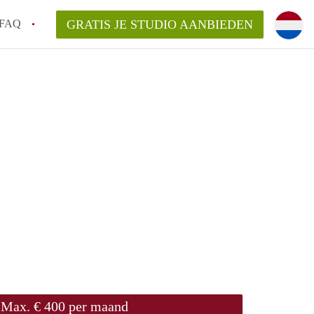
FAQ
GRATIS JE STUDIO AANBIEDEN
ngen!
en op een Studio in Wageningen?
an StudioWageningen?
kelaarsvergoeding/bemiddelingsvergoeding?
Max. € 400 per maand