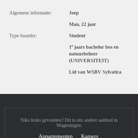
Algemene informatie:
Joep
Man, 22 jaar
Type huurder:
Student
e
1
jaars bachelor bos en
natuurbeheer
(UNIVERSITEIT)
Lid van WSBV Sylvatica
Niks leuks gevonden? Dit is ons andere aanbod in
Wageningen:
Appartementen
Kamers