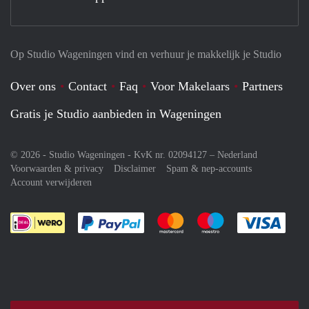
Op Studio Wageningen vind en verhuur je makkelijk je Studio
Over ons
Contact
Faq
Voor Makelaars
Partners
Gratis je Studio aanbieden in Wageningen
© 2026 - Studio Wageningen - KvK nr. 02094127 –
Nederland
Voorwaarden & privacy
Disclaimer
Spam & nep-accounts
Account verwijderen
Je rekent gemakkelijk af met Paypal
Je rekent gemakkelijk af met M
Je rekent gemakkelij
Je re