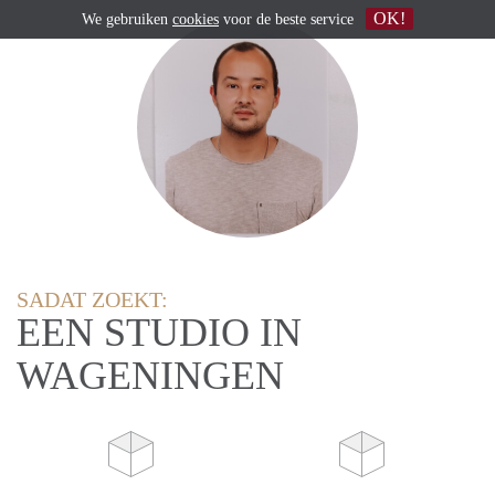
OK!
We gebruiken
cookies
voor de beste service
SADAT ZOEKT:
EEN STUDIO IN
WAGENINGEN