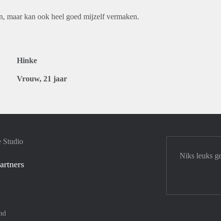
n, maar kan ook heel goed mijzelf vermaken.
Hinke
Vrouw, 21 jaar
e Studio
Niks leuks g
artners
nd