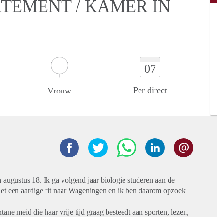
RTEMENT / KAMER IN
07
Per direct
Vrouw
 augustus 18. Ik ga volgend jaar biologie studeren aan de
et een aardige rit naar Wageningen en ik ben daarom opzoek
tane meid die haar vrije tijd graag besteedt aan sporten, lezen,