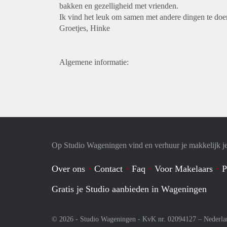
bakken en gezelligheid met vrienden.
Ik vind het leuk om samen met andere dingen te doe
Groetjes, Hinke
Algemene informatie:
Op Studio Wageningen vind en verhuur je makkelijk j
Over ons
Contact
Faq
Voor Makelaars
P
Gratis je Studio aanbieden in Wageningen
© 2026 - Studio Wageningen - KvK nr. 02094127 –
Nederla