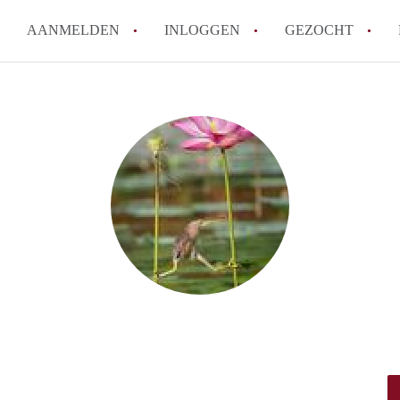
AANMELDEN
INLOGGEN
GEZOCHT
How to translate StudioWageni
Wat is StudioWageningen?
Hoeveel kost het om te reager
Wat is de privacyverklaring v
Berekent StudioWageningen ma
Alle veelgestelde vragen