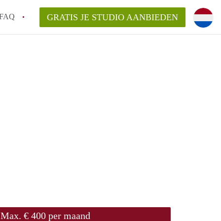
FAQ
GRATIS JE STUDIO AANBIEDEN
ngen!
en op een Studio in Wageningen?
an StudioWageningen?
kelaarsvergoeding/bemiddelingsvergoeding?
Max. € 400 per maand