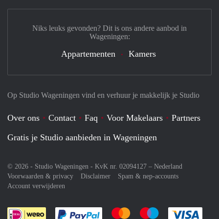
Niks leuks gevonden? Dit is ons andere aanbod in
Wageningen:
Appartementen
Kamers
Op Studio Wageningen vind en verhuur je makkelijk je Studio
Over ons
Contact
Faq
Voor Makelaars
Partners
Gratis je Studio aanbieden in Wageningen
© 2026 - Studio Wageningen - KvK nr. 02094127 –
Nederland
Voorwaarden & privacy
Disclaimer
Spam & nep-accounts
Account verwijderen
Je rekent gemakkelijk af met Paypal
Je rekent gemakkelijk af met M
Je rekent gemakkelij
Je re