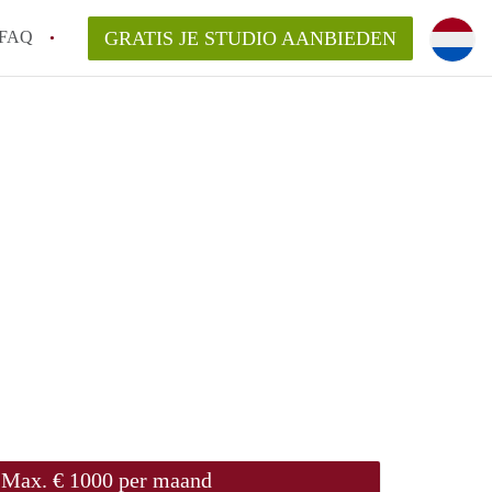
FAQ
GRATIS JE STUDIO AANBIEDEN
ngen!
en op een Studio in Wageningen?
an StudioWageningen?
kelaarsvergoeding/bemiddelingsvergoeding?
Max. € 1000 per maand