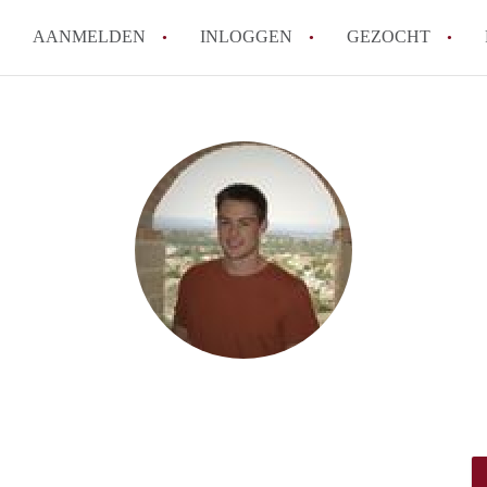
AANMELDEN
INLOGGEN
GEZOCHT
How to translate StudioWageni
Wat is StudioWageningen?
Hoeveel kost het om te reager
Wat is de privacyverklaring v
Berekent StudioWageningen ma
Alle veelgestelde vragen