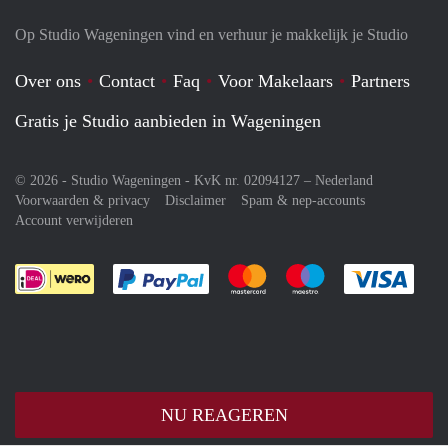
Op Studio Wageningen vind en verhuur je makkelijk je Studio
Over ons
Contact
Faq
Voor Makelaars
Partners
Gratis je Studio aanbieden in Wageningen
© 2026 - Studio Wageningen - KvK nr. 02094127 –
Nederland
Voorwaarden & privacy
Disclaimer
Spam & nep-accounts
Account verwijderen
Je rekent gemakkelijk af met Paypal
Je rekent gemakkelijk af met M
Je rekent gemakkelij
Je re
NU REAGEREN