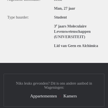
Man, 27 jaar
Type huurder:
Student
e
3
jaars Moleculaire
Levenswetenschappen
(UNIVERSITEIT)
Lid van Geen en Alchimica
Niks leuks gevonden? Dit is ons andere aanbod in
Wageningen:
Appartementen
Kamers