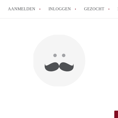
AANMELDEN
INLOGGEN
GEZOCHT
How to translate StudioWageni
Wat is StudioWageningen?
Hoeveel kost het om te reager
Wat is de privacyverklaring v
Berekent StudioWageningen ma
Alle veelgestelde vragen