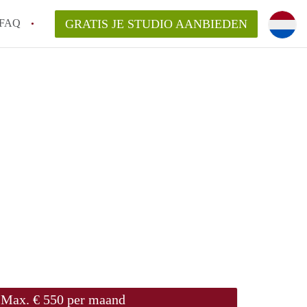
FAQ
GRATIS JE STUDIO AANBIEDEN
ngen!
en op een Studio in Wageningen?
an StudioWageningen?
kelaarsvergoeding/bemiddelingsvergoeding?
Max. € 550 per maand