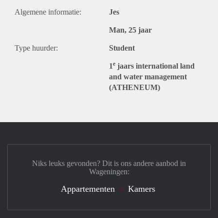
Algemene informatie:
Jes
Man, 25 jaar
Type huurder:
Student
e
1
jaars international land
and water management
(ATHENEUM)
Niks leuks gevonden? Dit is ons andere aanbod in
Wageningen:
Appartementen
Kamers