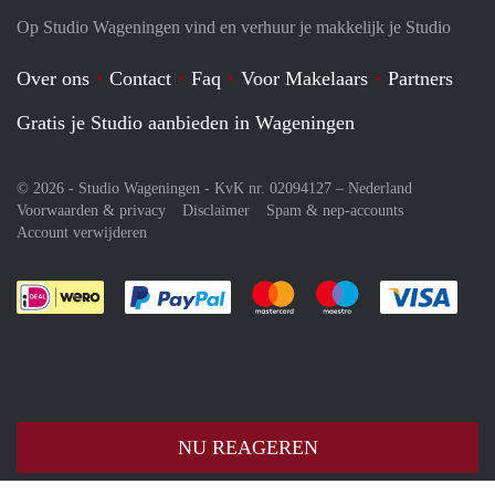
Op Studio Wageningen vind en verhuur je makkelijk je Studio
Over ons
Contact
Faq
Voor Makelaars
Partners
Gratis je Studio aanbieden in Wageningen
© 2026 - Studio Wageningen - KvK nr. 02094127 –
Nederland
Voorwaarden & privacy
Disclaimer
Spam & nep-accounts
Account verwijderen
Je rekent gemakkelijk af met Paypal
Je rekent gemakkelijk af met M
Je rekent gemakkelij
Je re
NU REAGEREN