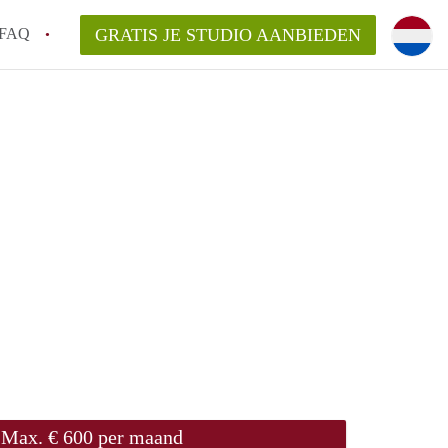
FAQ
GRATIS JE STUDIO AANBIEDEN
ngen!
en op een Studio in Wageningen?
an StudioWageningen?
kelaarsvergoeding/bemiddelingsvergoeding?
Max. € 600 per maand