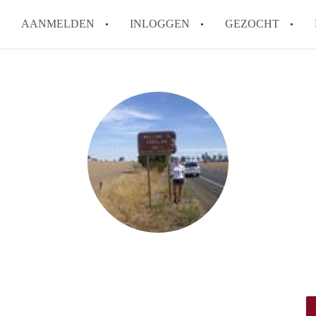
AANMELDEN
INLOGGEN
GEZOCHT
How to translate StudioWageni
Wat is StudioWageningen?
Hoeveel kost het om te reager
Wat is de privacyverklaring v
Berekent StudioWageningen ma
Alle veelgestelde vragen